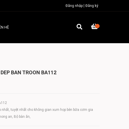
Đăng nhập
Đăng ký
ÊN HỆ
 DEP BAN TROON BA112
BA112
p nhất, tuyệt nhất cho không gian xum họp bên bữa cơm gia
hong an, Bộ bàn ăn,