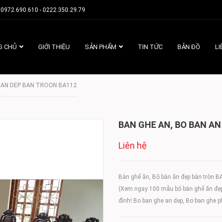
0972.690.610 - 0222.350.29.79
G CHỦ
GIỚI THIỆU
SẢN PHẨM
TIN TỨC
BẢN ĐỒ
LI
N AN DEP BAN TROON BA112
BAN GHE AN, BO BAN AN
Liên hệ
Bàn ghế ăn, Bộ bàn ăn đẹp bàn tròn 
(Xem ngay 100 mẫu bộ bàn ghế ăn đẹ
đình! Bo ban ghe an dep, Bo ban ghe p