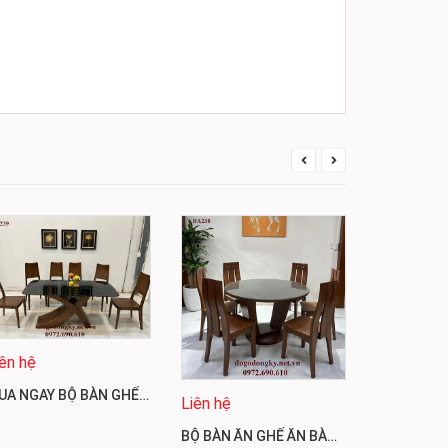
iên hệ
Liên hệ
MUA NGAY BỘ BÀN GHẾ ĂN GIÁ RẺ MẪU ĐẸP GỖ TỰ NHIÊN BA239
Liên hệ
BỘ BÀN ĂN GHẾ ĂN BÀN TRÒN 6 GHẾ GỖ SỒI MỸ BA238