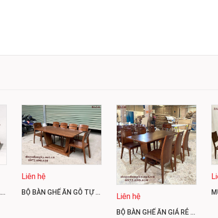
Liên hệ
L
NƠI BÁN BỘ BÀN GHẾ ĂN GỖ ÓC CHÓ ĐẸP VÀ SANG TRỌNG BA242
BỘ BÀN GHẾ ĂN GỖ TỰ NHIÊN, GIÁ RẺ 6 GHẾ BA241
Liên hệ
BỘ BÀN GHẾ ĂN GIÁ RẺ 6 GHẾ SANG TRỌNG BA240