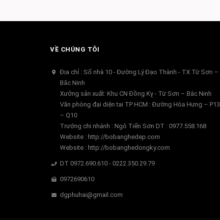
VỀ CHÚNG TÔI
Địa chỉ : Số nhà 10 - Đường Lý Đạo Thành - TX Từ Sơn –
Băc Ninh
Xưởng sản xuất: Khu CN Đồng Kỵ - Từ Sơn – Bắc Ninh
Văn phòng đại diện tai TP HCM : Đường Hòa Hưng – P13
– Q10
Trướng chi nhánh : Ngô Tiến Sơn DT : 0977.558.168
Website : http://bobanghedep.com
Website : http://bobanghedongky.com
DT 0972.690.610 - 0222.350.29.79
0972690610
dgphuhai@gmail.com