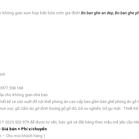
ho không gian xum họp bên bữa cơm gia đình!
Bo ban ghe an dep, Bo ban ghe phon
inh
 0977.558.168
 đại cho không gian nhà bạn
 kế và sản xuất đồ nội thất phòng ăn cao cấp bao gồm
bàn ghế
phòng ăn gỗ 
un sọc, gỗ Cẩm lai, gỗ đinh hương.gỗ gõ đỏ, Gỗ nu nghiến, Gỗ gụ mật..
Thiết Kế
ố DT 0223.502.979 để được tư vấn, báo giá và đặt hàng theo mẫu mã yêu cầu ri
 Giá bán + Phí v/chuyển
 – Cho mọi khách hàng )