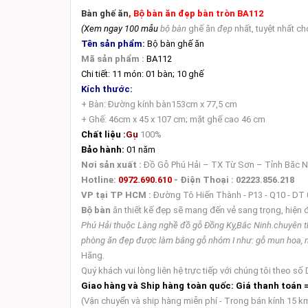
Bàn ghế ăn
, Bộ bàn ăn đẹp bàn tròn BA112
(Xem ngay 100 mẫu
bộ bàn
ghế ăn
đẹp
nhất, tuyệt nhất c
Tên sản phẩm:
Bộ bàn ghế ăn
Mã sản phẩm :
BA112
Chi tiết: 11 món: 01 bàn; 10 ghế
Kích thước:
+ Bàn: Đường kính bàn153cm x 77,5 cm
+ Ghế: 46cm x 45 x 107 cm; mặt ghế cao 46 cm
Chất liệu :
Gụ
100%
Bảo hành:
01 năm
Nơi sản xuất :
Đồ Gỗ Phú Hải – TX Từ Sơn – Tỉnh Băc N
Hotline:
0972.690.610
- Điện Thoại : 02223.856.218
VP tại TP HCM :
Đường Tô Hiến Thành - P13 - Q10 - DT
Bộ bàn
ăn thiết kế đẹp sẽ mang đến vẻ sang trọng, hiện
Phú Hải thuộc Làng nghề đồ gỗ Đồng Kỵ,Bắc Ninh.chuyên thiết
phòng ăn đẹp được làm bằng gỗ nhóm I như: gỗ mun hoa, m
Hãng
.
Quý khách vui lòng liên hệ trực tiếp với chúng tôi theo s
Giao hàng và Ship hàng toàn quốc:
Giá thanh toán =
(Vận chuyển và ship hàng miễn phí - Trong bán kính 15 km