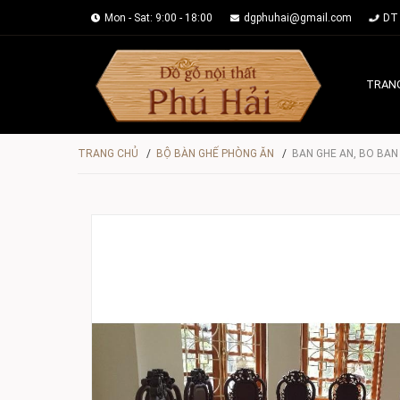
Mon - Sat: 9:00 - 18:00
dgphuhai@gmail.com
DT 
TRAN
TRANG CHỦ
/
BỘ BÀN GHẾ PHÒNG ĂN
/
BAN GHE AN, BO BA