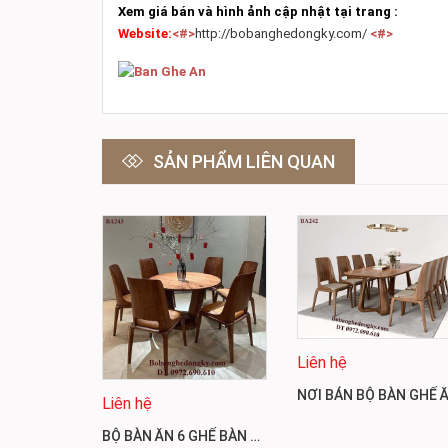
Xem giá bán và hình ảnh cập nhật tại trang :
Website:
<#>
http://bobanghedongky.com/
<#>
SẢN PHẨM LIÊN QUAN
Liên hệ
Liên hệ
BỘ BÀN ĂN 6 GHẾ BÀN TRÒN GỖ ÓC CHO BẮC MỸ BA243