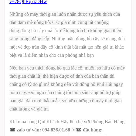
v=78QhRq7xDHw
Những cỗ máy thời gian luôn nhận được sự yêu thích của
dân đam mê đồng hồ. Các gia đình cũng rất chuộng
dòng
đồng hồ cây quả lắc
để trang trí cho không gian thêm
sang trọng, đẳng cấp.
Những mẫu đồng hồ cây sẽ mang đến
một vẻ đẹp tràn đầy cổ kính thật bắt mắt tạo nên giá trị khác
biệt và là điểm nhấn cho căn phòng nhà bạn
Nếu bạn yêu thích đồng hồ quả lắc cổ, muốn sở hữu cỗ máy
thời gian chất lừ, thể hiện được cá tính của bản thân thì
chẳng có lý do gì mà không đến với đồng hồ Phú Hải ngay
hôm nay. Đội ngũ của chúng tôi luôn sẵn sàng hỗ trợ giúp
bạn giải đáp mọi thắc mắc, sở hữu những cỗ máy thời gian
chất lượng và giá trị.
Khi mua hàng Quí Khách Hãy liên hệ với Phòng Bán Hàng
☞
☎
zalo tư vấn: 094.836.01.68
☎
đặt hàng: