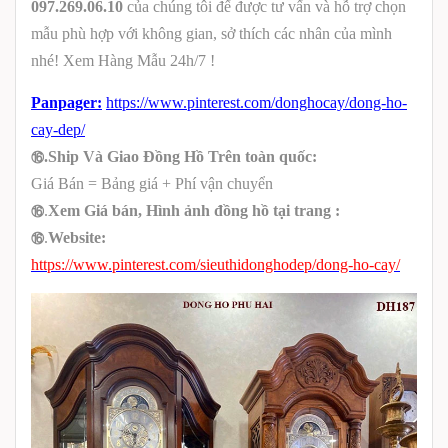
097.269.06.10
của chúng tôi đế được tư vấn và hỗ trợ chọn
mẫu phù hợp với không gian, sở thích các nhân của mình
nhé! Xem Hàng Mẫu 24h/7 !
Panpager:
https://www.pinterest.com/donghocay/dong-ho-
cay-dep/
⑯
.Ship Và Giao Đồng Hồ Trên toàn quốc:
Giá Bán = Bảng giá + Phí vận chuyển
⑯
.
Xem Giá bán, Hình ảnh đồng hồ tại trang :
⑯
.
Website:
https://www.pinterest.com/sieuthidonghodep/dong-ho-cay/