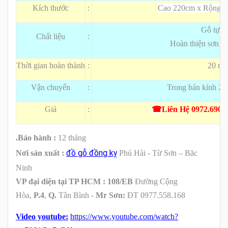
Kích thước
:
Cao 220cm x Rộng: 6
Gỗ tự n
Chất liệu
:
Hoàn thiện sơn P
Thời gian hoàn thành
:
20 ng
Vận chuyển
:
Trong bán kính 20
Giá
:
☎
Liên Hệ 0972.690.6
.Bảo hành :
12 tháng
đồ gỗ đồng kỵ
Nơi sản xuất :
Phú Hải - Từ Sơn – Băc
Ninh
VP đại diện tại TP HCM :
108/EB
Đường Cộng
Hòa,
P.4
,
Q.
Tân Bình -
Mr Sơn:
ĐT 0977.558.168
Video youtube:
https://www.youtube.com/watch?