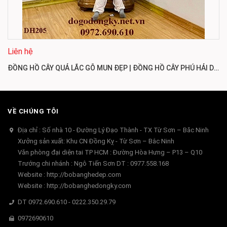
Liên hệ
ĐỒNG HỒ CÂY QUẢ LẮC GỖ MUN ĐẸP | ĐỒNG HỒ CÂY PHÚ HẢI DH205
VỀ CHÚNG TÔI
Địa chỉ : Số nhà 10 - Đường Lý Đạo Thành - TX Từ Sơn – Băc Ninh
Xưởng sản xuất: Khu CN Đồng Kỵ - Từ Sơn – Bắc Ninh
Văn phòng đại diện tai TP HCM : Đường Hòa Hưng – P13 – Q10
Trướng chi nhánh : Ngô Tiến Sơn DT : 0977.558.168
Website : http://bobanghedep.com
Website : http://bobanghedongky.com
DT 0972.690.610 - 0222.350.29.79
0972690610