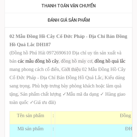
THANH TOÁN VẬN CHUYỂN
ĐÁNH GIÁ SẢN PHẨM
02 Mẫu Đồng Hồ Cây Cổ Đức Pháp - Địa Chỉ Bán Đồng
Hồ Quả Lắc DH187
(Đồng hồ Phú Hải 0972690610 Địa chỉ uy tín sản xuất và
bán
các mẫu đồng hồ cây
, đồng hồ máy cơ,
đồng hồ quả lắc
mang phong cách cổ điển,
Giới thiệu
02 Mẫu Đồng Hồ Cây
Cổ Đức Pháp - Địa Chỉ Bán Đồng Hồ Quả Lắc
,
Kiểu dáng
sang trọng. Phù hợp trưng bày phòng khách hoặc làm quà
tặng
,
Sản phẩm chất lượng
✓
Mẫu mã đa dạng
✓
Hàng giao
toàn quốc
✓
Giá ưu đãi)
Tên sản phẩm
:
Đồng hồ
Mã sản phẩm
:
ĐH18