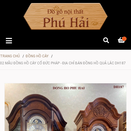
TRANG CHỦ
/
ĐỒNG HỒ CÂY
/
02 MẪU ĐỒNG HỒ CÂY CỔ ĐỨC PHÁP - ĐỊA CHỈ BÁN ĐỒNG HỒ QUẢ LẮC DH187